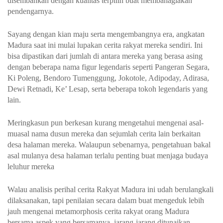
disembahkan dengan kualitas terpilih buat membahagiakan
pendengarnya.
Sayang dengan kian maju serta mengembangnya era, angkatan
Madura saat ini mulai lupakan cerita rakyat mereka sendiri. Ini
bisa dipastikan dari jumlah di antara mereka yang berasa asing
dengan beberapa nama figur legendaris seperti Pangeran Segara,
Ki Poleng, Bendoro Tumenggung, Jokotole, Adipoday, Adirasa,
Dewi Retnadi, Ke’ Lesap, serta beberapa tokoh legendaris yang
lain.
Meringkasun pun berkesan kurang mengetahui mengenai asal-
muasal nama dusun mereka dan sejumlah cerita lain berkaitan
desa halaman mereka. Walaupun sebenarnya, pengetahuan bakal
asal mulanya desa halaman terlalu penting buat menjaga budaya
leluhur mereka
Walau analisis perihal cerita Rakyat Madura ini udah berulangkali
dilaksanakan, tapi penilaian secara dalam buat mengeduk lebih
jauh mengenai metamorphosis cerita rakyat orang Madura
bersama aspek yang bersamanya, jarang-jarang ditunaikan.