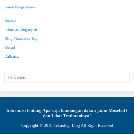
Kanal Pengetahuan
Kusiap
informasiblog.my.id
Blog Manasuka Top
Kucari
Daihatsu
Informasi tentang Apa saja kandungan dalam jamu Mosehat?
dan Lihat Testimoninya!
Copyright © 2018
Teknologi Blog
All Right Reserved