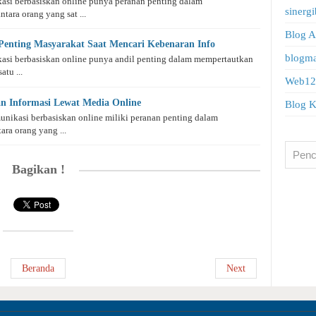
ikasi berbasiskan online punya peranan penting dalam
sinergi
ara orang yang sat ...
Blog A
enting Masyarakat Saat Mencari Kebenaran Info
blogma
ikasi berbasiskan online punya andil penting dalam mempertautkan
tu ...
Web12
n Informasi Lewat Media Online
Blog K
munikasi berbasiskan online miliki peranan penting dalam
ra orang yang ...
Bagikan !
Beranda
Next