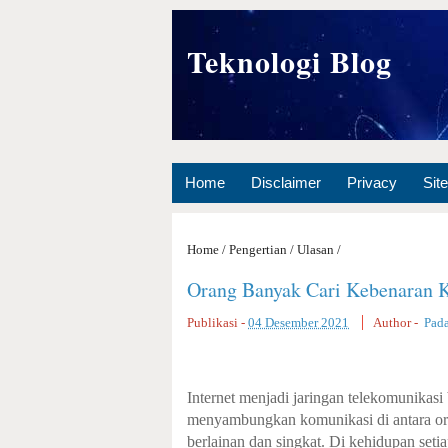
Teknologi Blog
Home
Disclaimer
Privacy
Sit
Home
/
Pengertian
/
Ulasan
/
Orang Banyak Cari Kebenaran 
Publikasi -
04 Desember 2021
Author -
Pad
Internet menjadi jaringan telekomunikas
menyambungkan komunikasi di antara ora
berlainan dan singkat. Di kehidupan seti