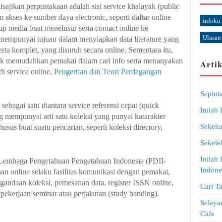
sajikan perpustakaan adalah sisi service khalayak (public
an akses ke sumber daya electronic, seperti daftar online
infoku
p media buat menelusur serta contact online ke
Ulasan
 mempunyai tujuan dalam menyiapkan data literature yang
rta komplet, yang disuruh secara online. Sementara itu,
tuk memudahkan pemakai dalam cari info serta menanyakan
Artik
i service online.
Pengertian dan Teori Perdagangan
Sepint
sebagai satu diantara service referensi cepat (quick
Inilah
g mempunyai arti satu koleksi yang punyai katarakter
Sekelu
husus buat suatu pencarian, seperti koleksi directory,
Sekele
Inilah 
-Lembaga Pengetahuan Pengetahuan Indonesia (PDII-
Indone
an online selaku fasilitas komunikasi dengan pemakai,
nggandaan koleksi, pemesanan data, register ISSN online,
Cari T
i pekerjaan seminar atau perjalanan (study banding).
Selaya
Cafe