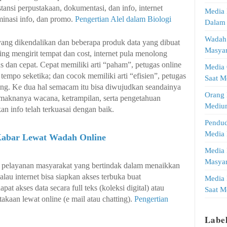
nstansi perpustakaan, dokumentasi, dan info, internet
Media 
minasi info, dan promo.
Pengertian Alel dalam Biologi
Dalam
Wadah 
yang dikendalikan dan beberapa produk data yang dibuat
Masya
ing mengirit tempat dan cost, internet pula menolong
as dan cepat. Cepat memiliki arti “paham”, petugas online
Media 
tempo seketika; dan cocok memiliki arti “efisien”, petugas
Saat M
ang. Ke dua hal semacam itu bisa diwujudkan seandainya
Orang 
, maknanya wacana, ketrampilan, serta pengetahuan
Mediu
n info telah terkuasai dengan baik.
Pendud
Media 
Kabar Lewat Wadah Online
Media 
Masya
um pelayanan masyarakat yang bertindak dalam menaikkan
alau internet bisa siapkan akses terbuka buat
Media 
t akses data secara full teks (koleksi digital) atau
Saat M
akaan lewat online (e mail atau chatting).
Pengertian
Labe