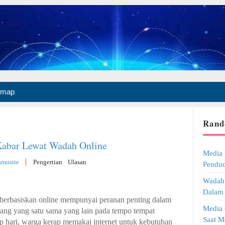
emap
Rand
Kabar Lewat Wadah Online
Media 
amusite
Pengertian
Ulasan
Pendud
Wadah 
Dalam
i berbasiskan online mempunyai peranan penting dalam
Media 
ng yang satu sama yang lain pada tempo tempat
Saat M
ap hari, warga kerap memakai internet untuk kebutuhan