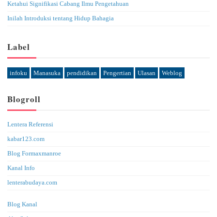
Ketahui Signifikasi Cabang Ilmu Pengetahuan
Inilah Introduksi tentang Hidup Bahagia
Label
infoku
Manasuka
pendidikan
Pengertian
Ulasan
Weblog
Blogroll
Lentera Referensi
kabar123.com
Blog Formaxmanroe
Kanal Info
lenterabudaya.com
Blog Kanal